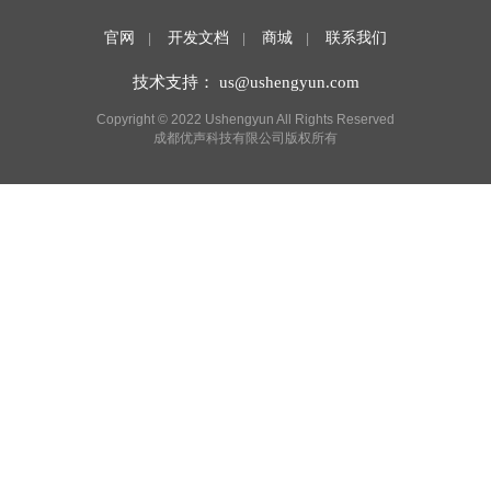
官网
开发文档
商城
联系我们
|
|
|
技术支持： us@ushengyun.com
Copyright © 2022 Ushengyun All Rights Reserved
成都优声科技有限公司版权所有